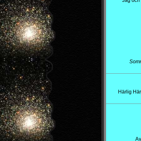
Jag och 
Somma
Härlig Härj
Av