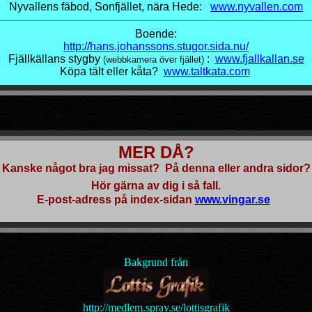
Nyvallens fäbod, Sonfjället, nära Hede:
www.nyvallen.com
Boende:
http://hans.johanssons.stugor.sida.nu/
Fjällkällans stygby
:
www.fjallkallan.se
(webbkamera över fjället)
Köpa tält eller kåta?
www.taltkata.com
MER DÅ?
Kanske något bra jag missat? På denna eller andra sidor?
Hör gärna av dig i så fall.
E-post-adress på index-sidan
www.vingar.se
Bakgrund från
http://medlem.spray.se/lottisgrafik