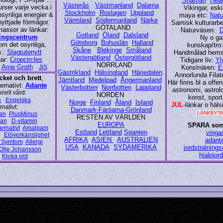
Shaman
Heal
Västerås
Västmanland
Dalarna
rser varje vecka i
Vikingar, esk
Stockholm
Roslagen
Uppland
synliga energier &
maya etc:
Natu
Värmland
Södermanland
Närke
nyttjade förmågor.
Samisk kulturarbe
GÖTALAND
massor av länkar:
Naturväsen:
D
Gotland
Öland
Dalsland
ningscentrum
Ny o g
Göteborg
Bohuslän
Halland
om det osynliga,
kunskap/tro
Skåne
Blekinge
Småland
m.:
Slagrutenytt
Handmålad hems
Västergötland
Östergötland
gar:
Cropcircles
Tidigare liv:
Yl
NORRLAND
:
Arne Groth
JiS
Konstnären:
E
Gästrikland
Hälsingland
Härjedalen
Annorlunda Filat
ket och brett
,
Jämtland
Medelpad
Ångermanland
Här finns bl a offent
ternativt:
Adante
Västerbotten
Norrbotten
Lappland
astronomi, astrol
onell vård:
NORDEN
konst, sport
a
Engelska
Norge
Finland
Åland
Island
JUL
-länkar o häls
rnativt:
Danmark-Färöarna-Grönland
LÄNKBYT
an
PlusMinus
RESTEN AV VÄRLDEN
tan
D-vitamin
EUROPA
SPARA som
ternativt
Amalgam
Estland
Lettland
Spanien
vinga
Elöverkänslighet
AFRIKA
ASIEN
AUSTRALIEN
adant
 Symtom
Allergi
USA
KANADA
SYDAMERIKA
jordstralning
Olle Johansson
hjalpjor
Kloka ord