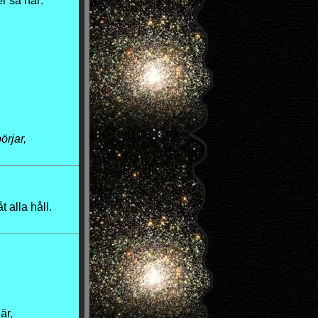
r så här:
örjar,
t alla håll.
är,