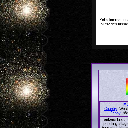
Kolla Internet inn
njuter och hinne
M
Country
Weste
Jenny
hår
Tankens kraft, j
pendling, slagr
feng shui, kines