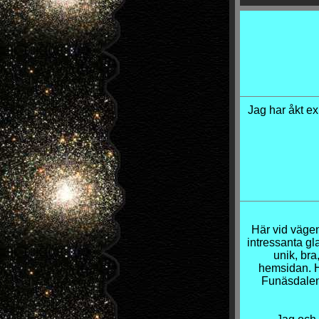
Jag har åkt ex
Här vid väge
intressanta gla
unik, bra
hemsidan. H
Funäsdalen 