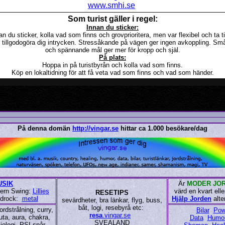
www.smhi.se
Som turist gäller i regel:
Innan du sticker:
an du sticker, kolla vad som finns och grovprioritera, men var flexibel och ta t
r tillgodogöra dig intrycken. Stressåkande på vägen ger ingen avkoppling. Små
och spännande mål ger mer för kropp och själ.
På plats:
Hoppa in på turistbyrån och kolla vad som finns.
Köp en lokaltidning för att få veta vad som finns och vad som händer.
På denna domän
http://vingar.se
hittar ca 1.000 besökare/dag
USIK
Är
MODER JO
rn Swing:
Lillies
värd en kvart ell
RESETIPS
drock:
metal
Hjälp Jorden
alte
sevärdheter, bra länkar, flyg, buss,
båt, logi, resebyrå etc:
ordstrålning, curry,
Bilar
Pow
resa
.vingar.se
uta, aura, chakra,
Data
Humo
SVEALAND
iologi, PSI-spår ...