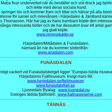
Marja fixar underverket när du beställer och sist drack jag björksa
och lekte med deras sociala hund,
springer lös och kommer fram och tittar och hälsar på alla bes
ntresse för samer och innevånare i Härjedalen & Jämtland känner
ils Thomasson. Här har jag av hans barnbarn köpte den intress
nga intressanta bilder och de har dessutom kvar ett antal gam
jag glatt köpte.
www.renprodukter.se
Härjedalen/Mittådalen & Funäsdalen,
närmast ån när du kommer söderifrån:
www.anadalen.com
FUNÄSDALEN
roligt vackert vid Funäsdalsberget ligger "Europas bästa museu
Härjedalens Fjällmuseum. Invigt mars-99.
www.herjedalen.se/fjellmuseum
www.funasdalsfjall.se
Ljusnedals Byalag
www.ljusnedal.nu
Sveriges äldsta fjällhotell:
www.fjallnasreserve.com
TÄNNÄS