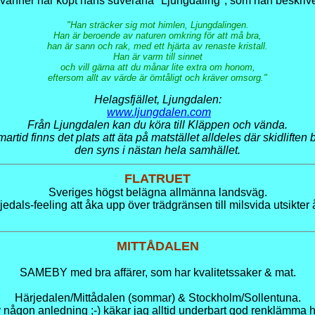
vänner har köpt hans suveräna "Ljungdaling", som han beskrive
"Han sträcker sig mot himlen, Ljungdalingen.
Han är beroende av naturen omkring för att må bra,
han är sann och rak, med ett hjärta av renaste kristall.
Han är varm till sinnet
och vill gärna att du månar lite extra om honom,
eftersom allt av värde är ömtåligt och kräver omsorg."
Helagsfjället, Ljungdalen:
www.ljungdalen.com
Från Ljungdalen kan du köra till Kläppen och vända.
rtid finns det plats att äta på matstället alldeles där skidliften b
den syns i nästan hela samhället.
FLATRUET
Sveriges högst belägna allmänna landsväg.
edals-feeling att åka upp över trädgränsen till milsvida utsikter å
MITTÅDALEN
SAMEBY med bra affärer, som har kvalitetssaker & mat.
Härjedalen/Mittådalen (sommar) & Stockholm/Sollentuna.
 någon anledning ;-) käkar jag alltid underbart god renklämma h