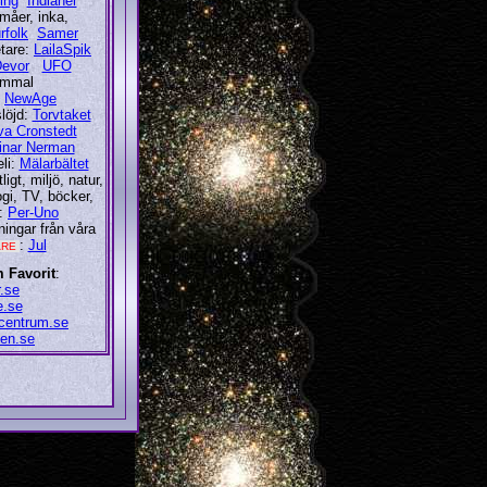
ing
Indianer
imåer, inka,
rfolk
Samer
tare:
LailaSpik
evor
UFO
ammal
:
NewAge
löjd:
Torvtaket
va Cronstedt
inar Nerman
eli:
Mälarbältet
ligt, miljö, natur,
ogi, TV, böcker,
:
Per-Uno
ningar från våra
:
Jul
ARE
 Favorit
:
r.se
e.se
scentrum.se
den.se