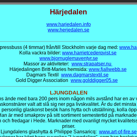
Härjedalen
www.harjedalen.info
www.herjedalen.se
pressbuss (4 timmar) från/till Stockholm varje dag med:
www.har
Kolla vackra bilder:
www.harrietcederqvist.se
www.bjornuglemaventyr.se
Massor av aktiviteter:
www.strapatser.nu
Härjedalingen Britt-Maries hemsida:
www.fjallwebb.se
Dagmars Textil
www.dagmarstextil.se
Gold Digger Association
www.golddigger05.se
LJUNGDALEN
ns ände med bara 200 pers inom någon mils avstånd har en av 
skonstnärer valt att slå sig ner pga livskvalitet. Är du det minst
, personlig glaskonst besök hans hytta och utställning, kolla öpp
an är med smakprov på sitt sortiment semestertid på marknader
och fredagar i Hede. Marknader med ovanligt mycket kvalitetssa
priser.
Ljungdalens glashytta & Philippe Sansaricq:
www.art-of-fire.se