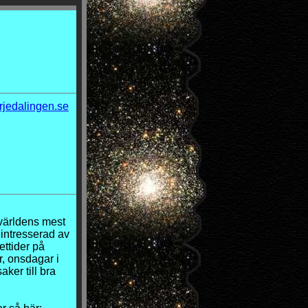
jedalingen.se
världens mest
a intresserad av
ettider på
, onsdagar i
ker till bra