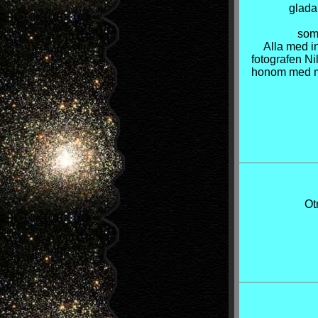
glada 
som 
Alla med i
fotografen N
honom med må
Ot