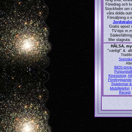
Föredrag och ku
Stockholm om o
våra dolda out
Försäljning o 
Jordstral
Gratis epost 
TV-tips m.
Sädesfältrin
Mer slagruta
HÄLSA, myc
"vanligt" & al
Traditi
Svensk
Alte
BIOS-brick
Purpurplat
Kinesiologi
Al
Förebyggande
Sjukdomar &
Mobiltelefon
Recept