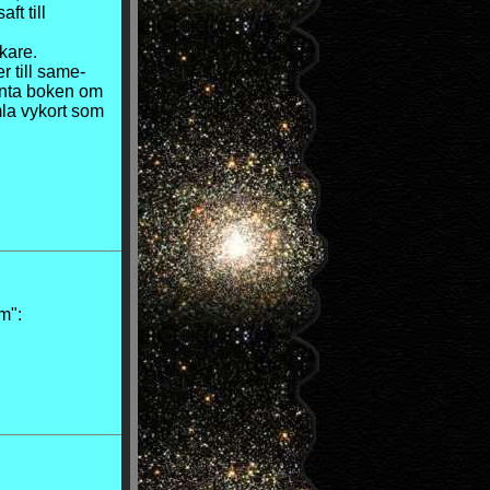
ft till
ökare
.
 till same-
anta boken om
la vykort som
m":