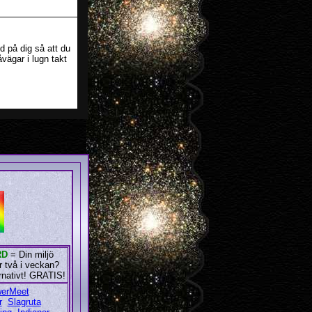
id på dig så att du
vägar i lugn takt
RD
= Din miljö
er två i veckan?
rnativt! GRATIS!
erMeet
r
Slagruta